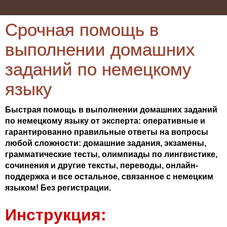
Срочная помощь в
выполнении домашних
заданий по немецкому
языку
Быстрая помощь в выполнении домашних заданий
по немецкому языку от эксперта: оперативные и
гарантированно правильные ответы на вопросы
любой сложности: домашние задания, экзамены,
грамматические тесты, олимпиады по лингвистике,
сочинения и другие тексты, переводы, онлайн-
поддержка и все остальное, связанное с немецким
языком! Без регистрации.
Инструкция: