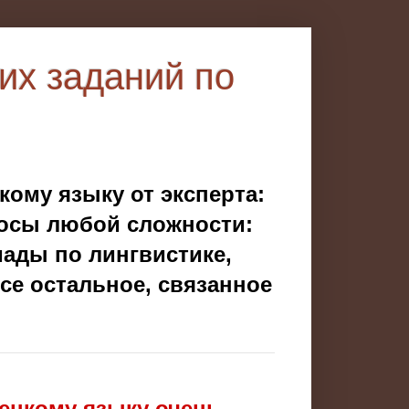
их заданий по
ому языку от эксперта:
росы любой сложности:
иады по лингвистике,
се остальное, связанное
ецкому языку очень