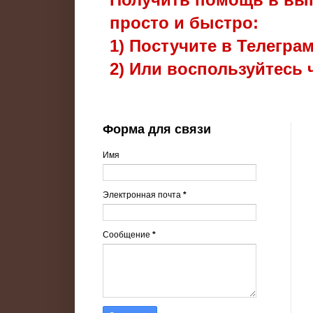
просто и быстро:
1) Постучите в Телегра
2) Или воспользуйтесь 
Форма для связи
Имя
Электронная почта
*
Сообщение
*