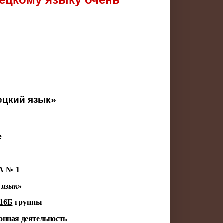
ецкий язык»
е
 № 1
 язык
»
 16Б
группы
онная деятельность